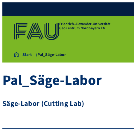
Friedrich-Alexander-Universität
GeoZentrum Nordbayern EN
Start
Pal_Säge-Labor
Pal_Säge-Labor
Säge-Labor (Cutting Lab)