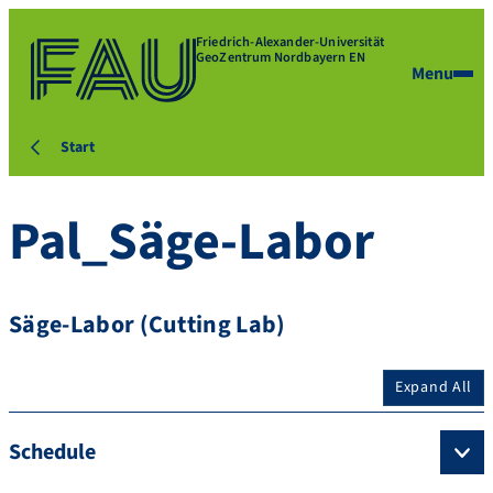
Friedrich-Alexander-Universität
GeoZentrum Nordbayern EN
Menu
Start
Pal_Säge-Labor
Säge-Labor (Cutting Lab)
Expand All
Schedule