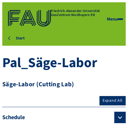
Friedrich-Alexander-Universität
GeoZentrum Nordbayern EN
Menu
Start
Pal_Säge-Labor
Säge-Labor (Cutting Lab)
Expand All
Schedule