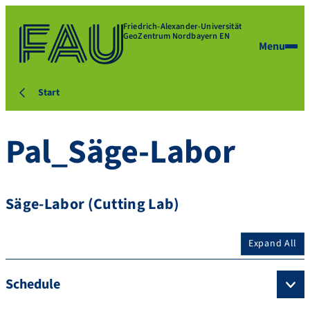
Friedrich-Alexander-Universität
GeoZentrum Nordbayern EN
Menu
Start
Pal_Säge-Labor
Säge-Labor (Cutting Lab)
Expand All
Schedule