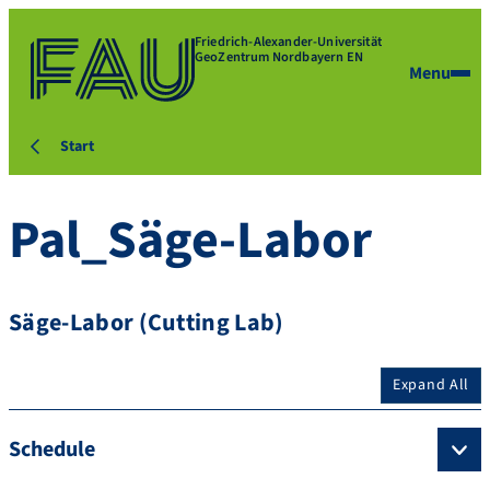
Friedrich-Alexander-Universität
GeoZentrum Nordbayern EN
Menu
Start
Pal_Säge-Labor
Säge-Labor (Cutting Lab)
Expand All
Schedule