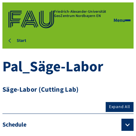
Friedrich-Alexander-Universität
GeoZentrum Nordbayern EN
Menu
Start
Pal_Säge-Labor
Säge-Labor (Cutting Lab)
Expand All
Schedule