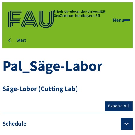
Friedrich-Alexander-Universität
GeoZentrum Nordbayern EN
Menu
Start
Pal_Säge-Labor
Säge-Labor (Cutting Lab)
Expand All
Schedule