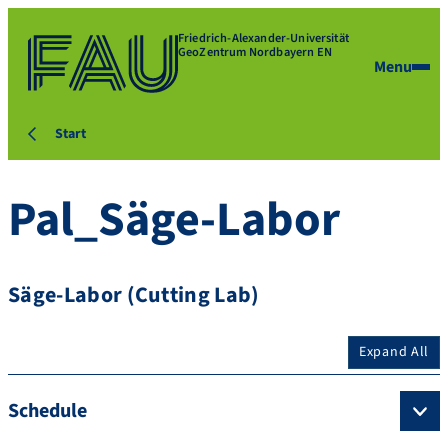
Friedrich-Alexander-Universität
GeoZentrum Nordbayern EN
Menu
Start
Pal_Säge-Labor
Säge-Labor (Cutting Lab)
Expand All
Schedule