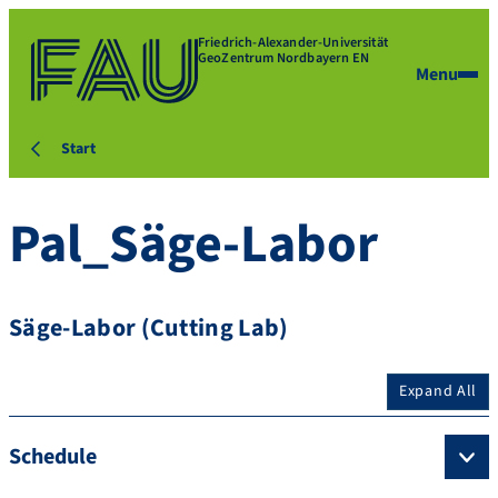
Friedrich-Alexander-Universität
GeoZentrum Nordbayern EN
Menu
Start
Pal_Säge-Labor
Säge-Labor (Cutting Lab)
Expand All
Schedule