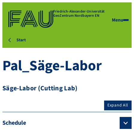
Friedrich-Alexander-Universität
GeoZentrum Nordbayern EN
Menu
Start
Pal_Säge-Labor
Säge-Labor (Cutting Lab)
Expand All
Schedule