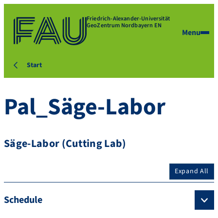
Friedrich-Alexander-Universität
GeoZentrum Nordbayern EN
Menu
Start
Pal_Säge-Labor
Säge-Labor (Cutting Lab)
Expand All
Schedule