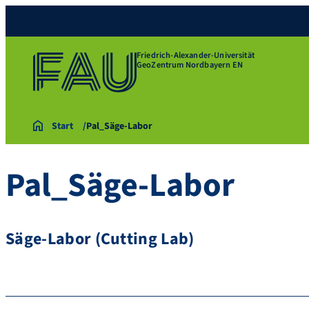
Friedrich-Alexander-Universität
GeoZentrum Nordbayern EN
Start
Pal_Säge-Labor
Pal_Säge-Labor
Säge-Labor (Cutting Lab)