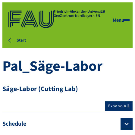
Friedrich-Alexander-Universität
GeoZentrum Nordbayern EN
Menu
Start
Pal_Säge-Labor
Säge-Labor (Cutting Lab)
Expand All
Schedule