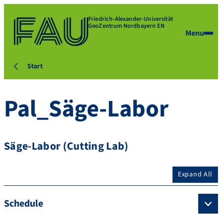
Friedrich-Alexander-Universität
GeoZentrum Nordbayern EN
Menu
Start
Pal_Säge-Labor
Säge-Labor (Cutting Lab)
Expand All
Schedule