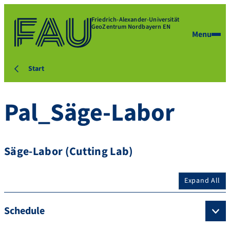
Friedrich-Alexander-Universität
GeoZentrum Nordbayern EN
Menu
Start
Pal_Säge-Labor
Säge-Labor (Cutting Lab)
Expand All
Schedule