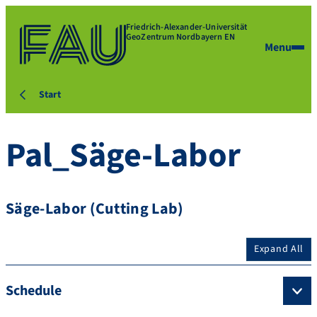
Friedrich-Alexander-Universität
GeoZentrum Nordbayern EN
Menu
Start
Pal_Säge-Labor
Säge-Labor (Cutting Lab)
Expand All
Schedule