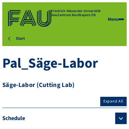
Friedrich-Alexander-Universität
GeoZentrum Nordbayern EN
Menu
Start
Pal_Säge-Labor
Säge-Labor (Cutting Lab)
Expand All
Schedule