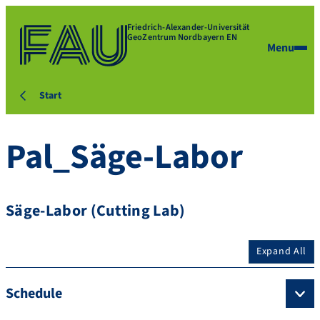
Friedrich-Alexander-Universität
GeoZentrum Nordbayern EN
Menu
Start
Pal_Säge-Labor
Säge-Labor (Cutting Lab)
Expand All
Schedule