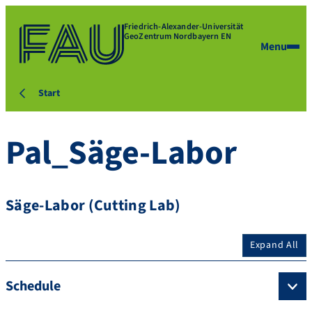
Friedrich-Alexander-Universität
GeoZentrum Nordbayern EN
Menu
Start
Pal_Säge-Labor
Säge-Labor (Cutting Lab)
Expand All
Schedule