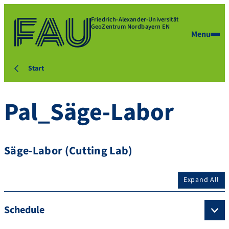
Friedrich-Alexander-Universität
GeoZentrum Nordbayern EN
Menu
Start
Pal_Säge-Labor
Säge-Labor (Cutting Lab)
Expand All
Schedule