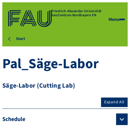
Friedrich-Alexander-Universität
GeoZentrum Nordbayern EN
Menu
Start
Pal_Säge-Labor
Säge-Labor (Cutting Lab)
Expand All
Schedule