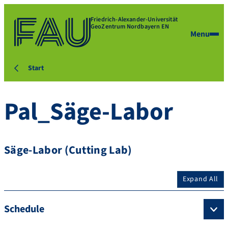
Friedrich-Alexander-Universität
GeoZentrum Nordbayern EN
Menu
Start
Pal_Säge-Labor
Säge-Labor (Cutting Lab)
Expand All
Schedule