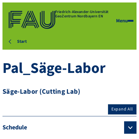
Friedrich-Alexander-Universität
GeoZentrum Nordbayern EN
Menu
Start
Pal_Säge-Labor
Säge-Labor (Cutting Lab)
Expand All
Schedule