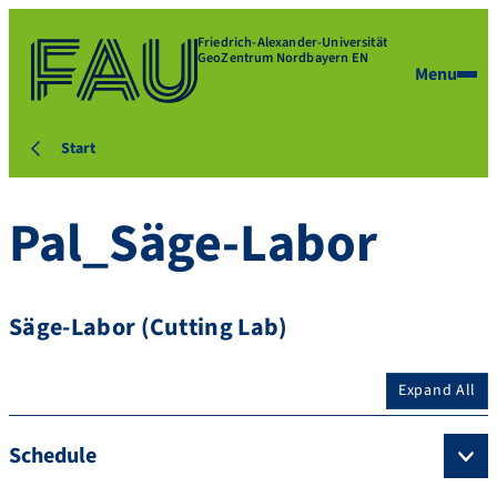
Friedrich-Alexander-Universität
GeoZentrum Nordbayern EN
Menu
Start
Pal_Säge-Labor
Säge-Labor (Cutting Lab)
Expand All
Schedule