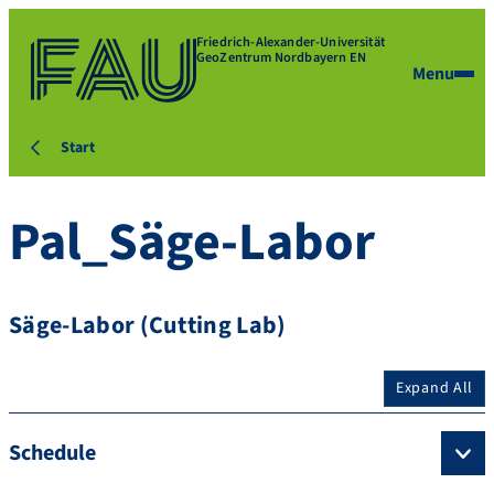
Friedrich-Alexander-Universität
GeoZentrum Nordbayern EN
Menu
Start
Pal_Säge-Labor
Säge-Labor (Cutting Lab)
Expand All
Schedule