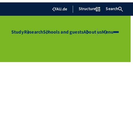
Structure
Search
FAU.de
Study
Research
Schools and guests
About us
Menu