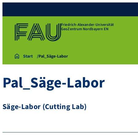
Friedrich-Alexander-Universität
GeoZentrum Nordbayern EN
Start
Pal_Säge-Labor
Pal_Säge-Labor
Säge-Labor (Cutting Lab)