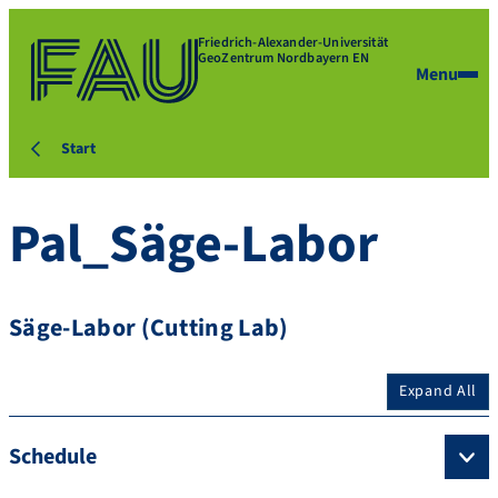
Friedrich-Alexander-Universität
GeoZentrum Nordbayern EN
Menu
Start
Pal_Säge-Labor
Säge-Labor (Cutting Lab)
Expand All
Schedule