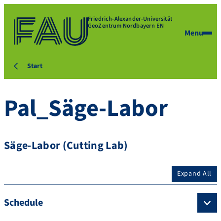
Friedrich-Alexander-Universität
GeoZentrum Nordbayern EN
Menu
Start
Pal_Säge-Labor
Säge-Labor (Cutting Lab)
Expand All
Schedule