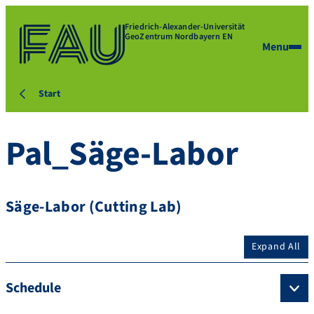
Friedrich-Alexander-Universität
GeoZentrum Nordbayern EN
Menu
Start
Pal_Säge-Labor
Säge-Labor (Cutting Lab)
Expand All
Schedule