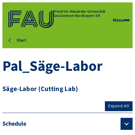
Friedrich-Alexander-Universität
GeoZentrum Nordbayern EN
Menu
Start
Pal_Säge-Labor
Säge-Labor (Cutting Lab)
Expand All
Schedule