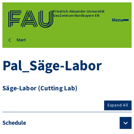
Friedrich-Alexander-Universität
GeoZentrum Nordbayern EN
Menu
Start
Pal_Säge-Labor
Säge-Labor (Cutting Lab)
Expand All
Schedule