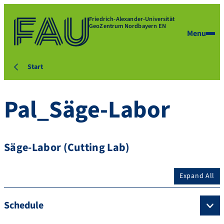
Friedrich-Alexander-Universität
GeoZentrum Nordbayern EN
Menu
Start
Pal_Säge-Labor
Säge-Labor (Cutting Lab)
Expand All
Schedule