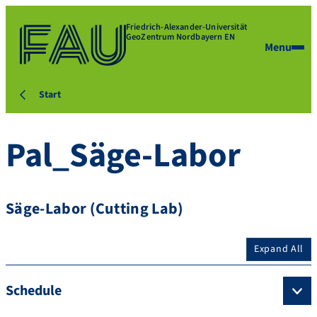
Friedrich-Alexander-Universität
GeoZentrum Nordbayern EN
Menu
Start
Pal_Säge-Labor
Säge-Labor (Cutting Lab)
Expand All
Schedule