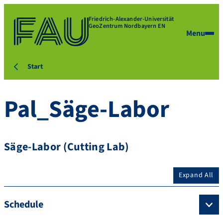
Friedrich-Alexander-Universität
GeoZentrum Nordbayern EN
Menu
Start
Pal_Säge-Labor
Säge-Labor (Cutting Lab)
Expand All
Schedule