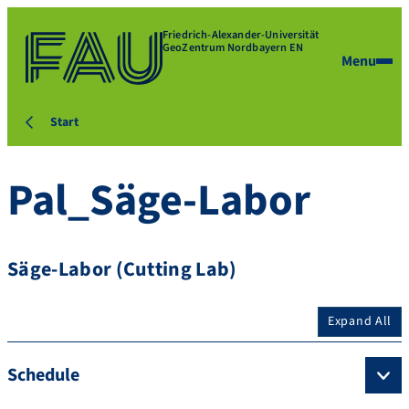
Friedrich-Alexander-Universität
GeoZentrum Nordbayern EN
Menu
Start
Pal_Säge-Labor
Säge-Labor (Cutting Lab)
Expand All
Schedule