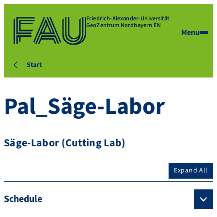
Friedrich-Alexander-Universität
GeoZentrum Nordbayern EN
Menu
Start
Pal_Säge-Labor
Säge-Labor (Cutting Lab)
Expand All
Schedule