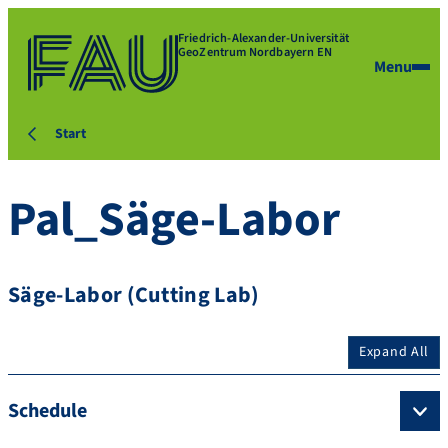
Friedrich-Alexander-Universität
GeoZentrum Nordbayern EN
Menu
Start
Pal_Säge-Labor
Säge-Labor (Cutting Lab)
Expand All
Schedule