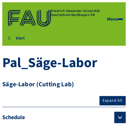
Friedrich-Alexander-Universität
GeoZentrum Nordbayern EN
Menu
Start
Pal_Säge-Labor
Säge-Labor (Cutting Lab)
Expand All
Schedule