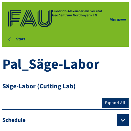
Friedrich-Alexander-Universität
GeoZentrum Nordbayern EN
Menu
Start
Pal_Säge-Labor
Säge-Labor (Cutting Lab)
Expand All
Schedule