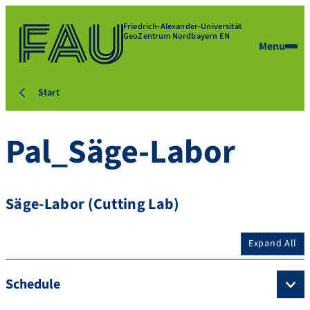
Friedrich-Alexander-Universität
GeoZentrum Nordbayern EN
Menu
Start
Pal_Säge-Labor
Säge-Labor (Cutting Lab)
Expand All
Schedule