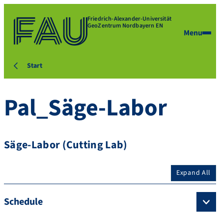
Friedrich-Alexander-Universität
GeoZentrum Nordbayern EN
Menu
Start
Pal_Säge-Labor
Säge-Labor (Cutting Lab)
Expand All
Schedule