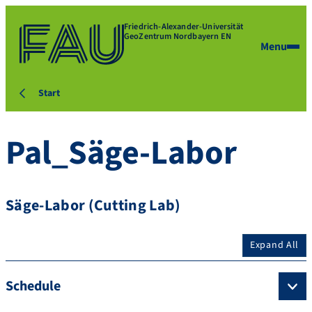
Friedrich-Alexander-Universität
GeoZentrum Nordbayern EN
Menu
Start
Pal_Säge-Labor
Säge-Labor (Cutting Lab)
Expand All
Schedule