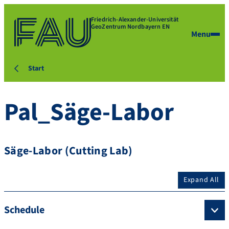
Friedrich-Alexander-Universität
GeoZentrum Nordbayern EN
Menu
Start
Pal_Säge-Labor
Säge-Labor (Cutting Lab)
Expand All
Schedule