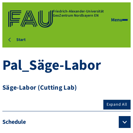
Friedrich-Alexander-Universität
GeoZentrum Nordbayern EN
Menu
Start
Pal_Säge-Labor
Säge-Labor (Cutting Lab)
Expand All
Schedule