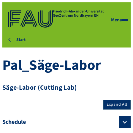
Friedrich-Alexander-Universität
GeoZentrum Nordbayern EN
Menu
Start
Pal_Säge-Labor
Säge-Labor (Cutting Lab)
Expand All
Schedule