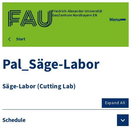
Friedrich-Alexander-Universität
GeoZentrum Nordbayern EN
Menu
Start
Pal_Säge-Labor
Säge-Labor (Cutting Lab)
Expand All
Schedule