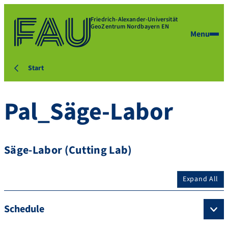
Friedrich-Alexander-Universität
GeoZentrum Nordbayern EN
Menu
Start
Pal_Säge-Labor
Säge-Labor (Cutting Lab)
Expand All
Schedule