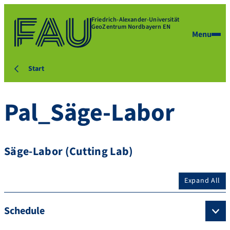
Friedrich-Alexander-Universität
GeoZentrum Nordbayern EN
Menu
Start
Pal_Säge-Labor
Säge-Labor (Cutting Lab)
Expand All
Schedule