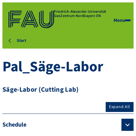
Friedrich-Alexander-Universität
GeoZentrum Nordbayern EN
Menu
Start
Pal_Säge-Labor
Säge-Labor (Cutting Lab)
Expand All
Schedule