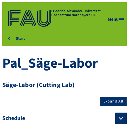
Friedrich-Alexander-Universität
GeoZentrum Nordbayern EN
Menu
Start
Pal_Säge-Labor
Säge-Labor (Cutting Lab)
Expand All
Schedule